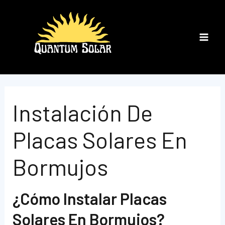
Ir
al
contenido
Main
Men
Instalación De
Placas Solares En
Bormujos
¿Cómo Instalar Placas
Solares En Bormujos?