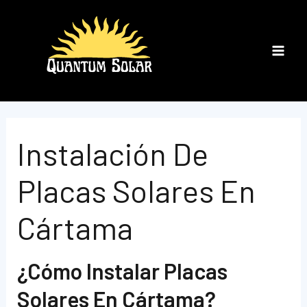
Ir
al
contenido
Main
Men
Instalación De
Placas Solares En
Cártama
¿Cómo Instalar Placas
Solares En Cártama?