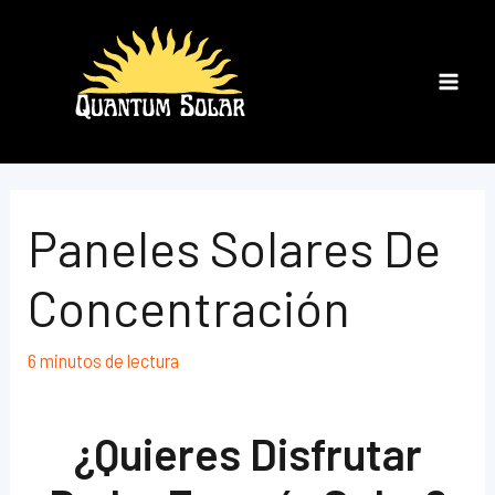
Ir
al
contenido
Main
Men
Paneles Solares De
Concentración
6 minutos de lectura
¿Quieres Disfrutar