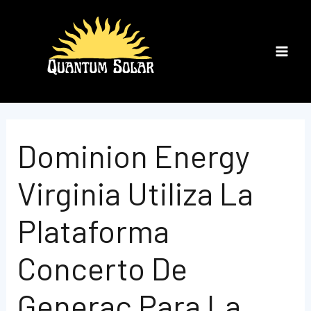
Ir
al
contenido
Main
Men
Dominion Energy
Virginia Utiliza La
Plataforma
Concerto De
Generac Para La