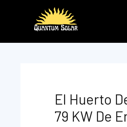
Ir
al
contenido
El Huerto 
79 KW De En