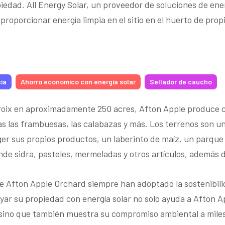
edad. All Energy Solar, un proveedor de soluciones de ener
 proporcionar energía limpia en el sitio en el huerto de pro
ia
Ahorro economico con energia solar
Sellador de caucho
 Croix en aproximadamente 250 acres, Afton Apple produce 
das las frambuesas, las calabazas y más. Los terrenos son 
er sus propios productos, un laberinto de maíz, un parque 
nde sidra, pasteles, mermeladas y otros artículos, además 
 de Afton Apple Orchard siempre han adoptado la sostenibilid
yar su propiedad con energía solar no solo ayuda a Afton A
 sino que también muestra su compromiso ambiental a miles 