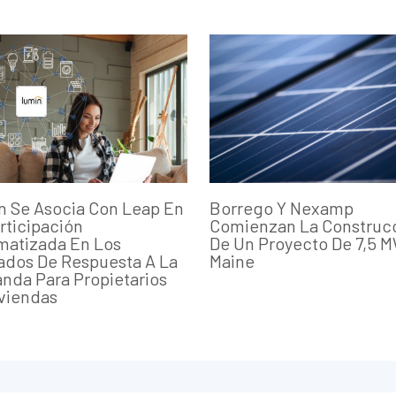
 Se Asocia Con Leap En
Borrego Y Nexamp
rticipación
Comienzan La Construc
matizada En Los
De Un Proyecto De 7,5 
ados De Respuesta A La
Maine
da Para Propietarios
viendas