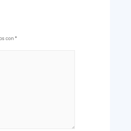
dos con
*