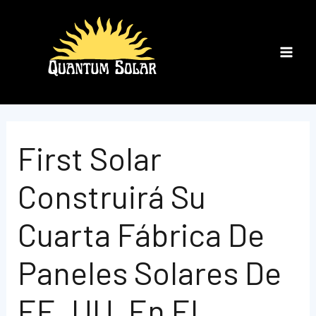
Ir
al
contenido
Main
Men
First Solar
Construirá Su
Cuarta Fábrica De
Paneles Solares De
EE. UU. En El